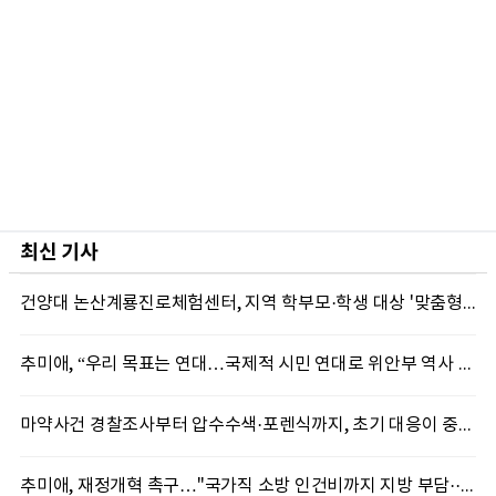
최신 기사
건양대 논산계룡진로체험센터, 지역 학부모·학생 대상 '맞춤형 직업 체험' 성료
추미애, “우리 목표는 연대…국제적 시민 연대로 위안부 역사 계속 알려야”
마약사건 경찰조사부터 압수수색·포렌식까지, 초기 대응이 중요한 이유
추미애, 재정개혁 촉구…"국가직 소방 인건비까지 지방 부담···이대로는 못 버틴다"