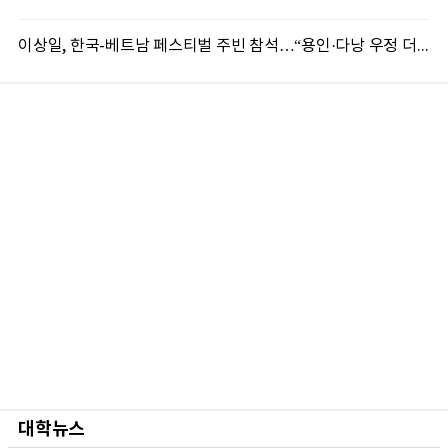
이상일, 한국-베트남 페스티벌 주빈 참석…“용인·다낭 우정 더 깊어질 것”
대학뉴스