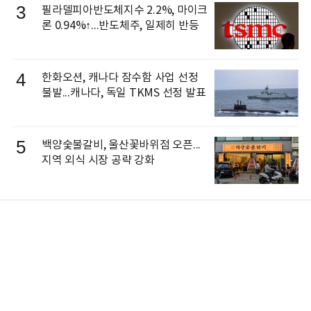
3
필라델피아반도체지수 2.2%, 마이크
론 0.94%↑...반도체주, 일제히 반등
4
한화오션, 캐나다 잠수함 사업 선정
불발...캐나다, 독일 TKMS 선정 발표
5
백양숯불갈비, 울산꽃바위점 오픈...
지역 외식 시장 공략 강화