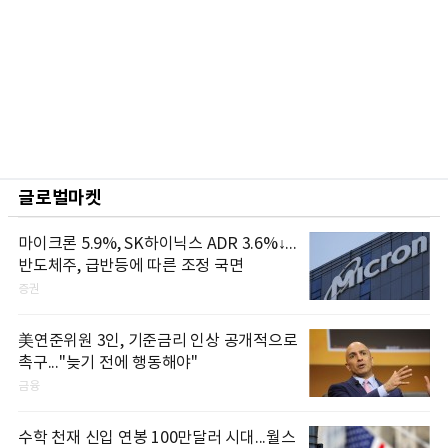
글로벌마켓
마이크론 5.9%, SK하이닉스 ADR 3.6%↓...
반도체주, 급반등에 따른 조정 국면
증권
美연준위원 3인, 기준금리 인상 공개적으로
촉구..."늦기 전에 행동해야"
금융
수학 천재 신입 연봉 100만달러 시대...월스