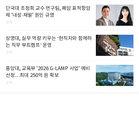
단국대 조정희 교수 연구팀, 폐암 표적항암
제 '내성·재발' 원인 규명
교육
상명대, 실무 역량 키우는 ‘현직자와 함께하
는 직무 부트캠프’ 운영
교육
중앙대, 교육부 '2026 G-LAMP 사업' 예비
선정…최대 250억 원 확보
교육