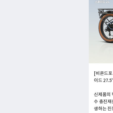
[비욘드포
이드 27.
신제품의 
수 충진재
생하는 진