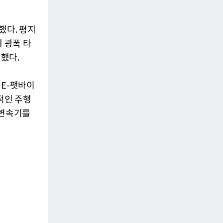
했다. 평지
치 광폭 타
했다.
 E-팻바이
적인 주행
단 변속기를