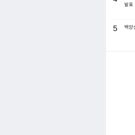
발표
5
백양숯