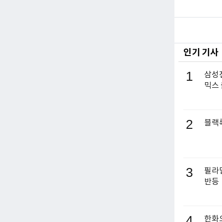
인기 기사
1
삼성전
믹스
2
블랙록
3
필라델
반등
4
한화오