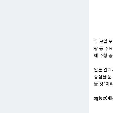
두 모델 
량 등 주요
해 주행 중
알톤 관계
중점을 둔
을 것"이
sglee640