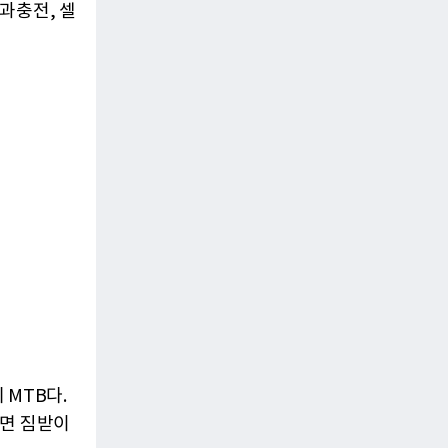
과충전, 셀
 MTB다.
후면 짐받이