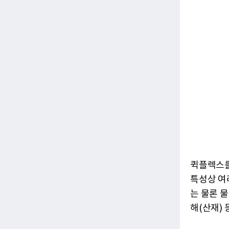
퀵플렉스를
특성상 여
는 물론 물
해(산재)