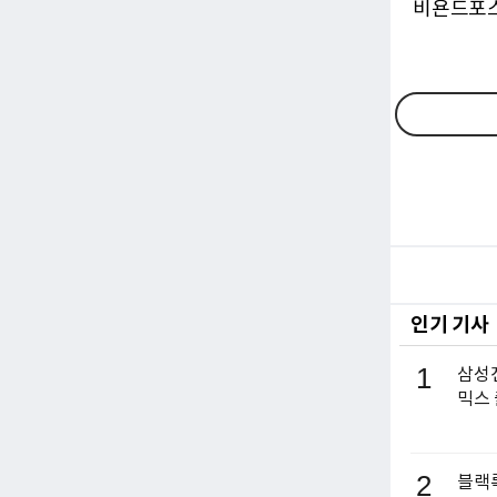
비욘드포스트
인기 기사
1
삼성전
믹스
2
블랙록