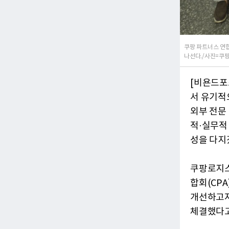
쿠팡 파트너스 연합
나선다./사진=쿠팡
[비욘드포
서 유기적
외부 전문
적·실무적
성을 다지
쿠팡로지스
합회(CP
개선하고자
체결했다고