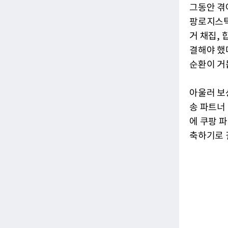
그동안 겪
팡로지스틱
거 채집,
결해야 했
순환이 거
아울러 보
송 파트너
에 쿠팡 
축하기로 