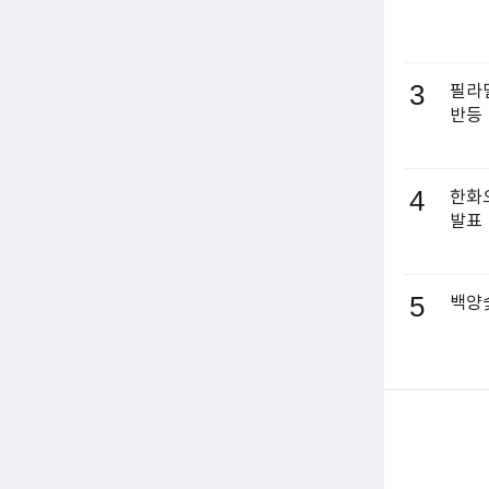
3
필라델
반등
4
한화오
발표
5
백양숯