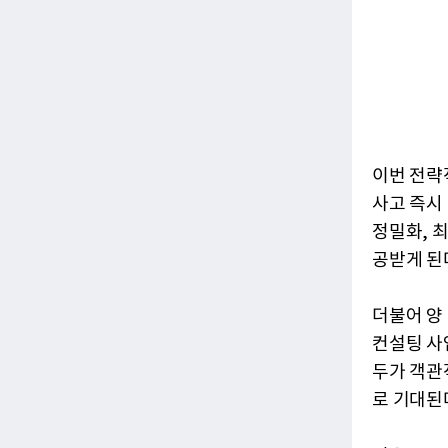
이번 전략
사고 즉시
정밀화, 
공받게 된
더불어 양
컨설팅 사
두가 객관
로 기대된