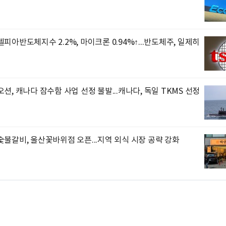
피아반도체지수 2.2%, 마이크론 0.94%↑...반도체주, 일제히
션, 캐나다 잠수함 사업 선정 불발...캐나다, 독일 TKMS 선정
불갈비, 울산꽃바위점 오픈...지역 외식 시장 공략 강화