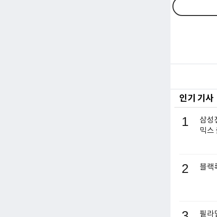
인기 기사
1
삼성전
믹스
2
블랙록
3
필라델