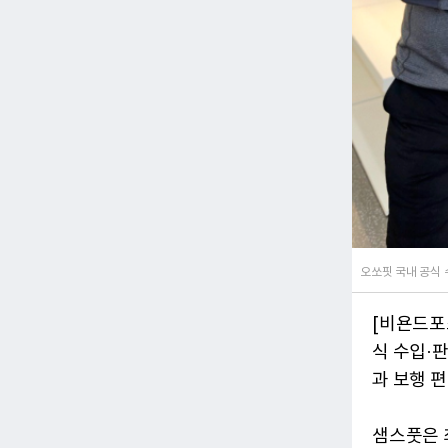
오쏘핏 국내 공식
[비욘드포스
식 수입·
과 보행 
샘스풋은 