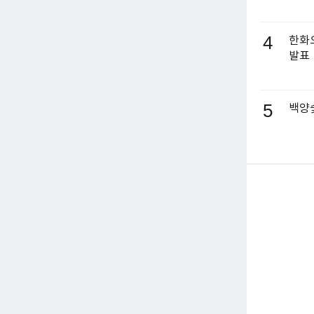
4
한화오
발표
5
백양숯