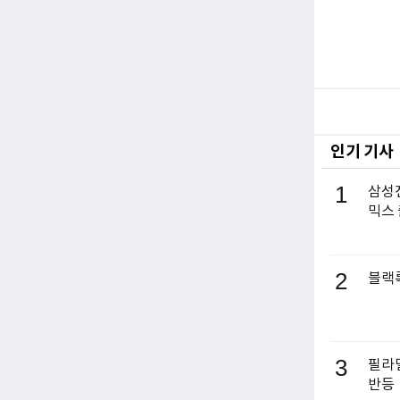
인기 기사
1
삼성전
믹스
2
블랙록
3
필라델
반등