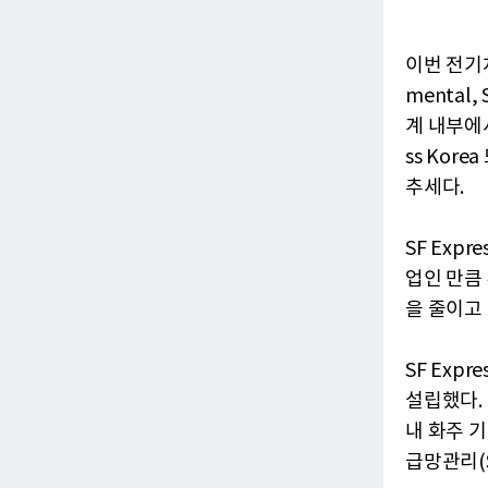
이번 전기차
mental,
계 내부에
ss Kor
추세다.
SF Exp
업인 만큼
을 줄이고
SF Exp
설립했다.
내 화주 
급망관리(