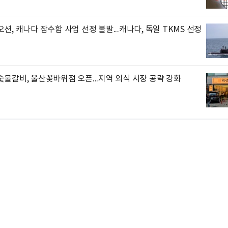
션, 캐나다 잠수함 사업 선정 불발...캐나다, 독일 TKMS 선정
불갈비, 울산꽃바위점 오픈...지역 외식 시장 공략 강화