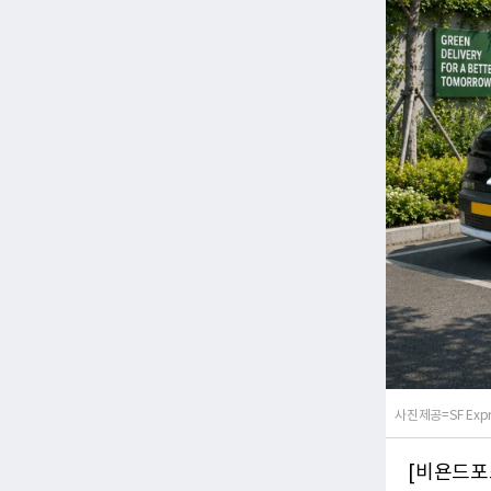
사진제공=SF Expre
[비욘드포스