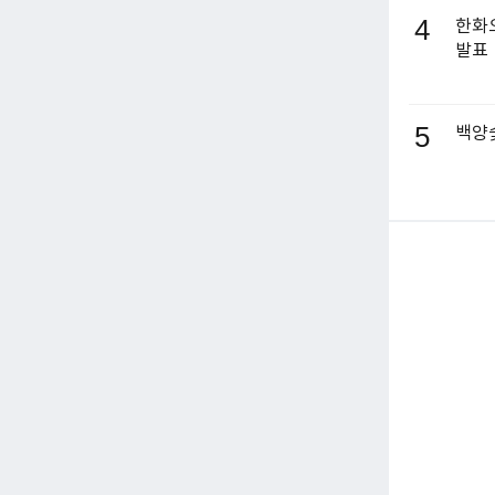
4
한화오
발표
5
백양숯