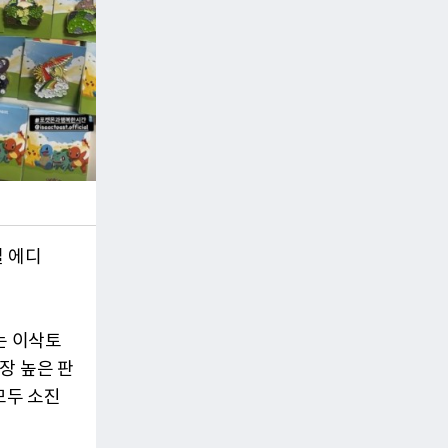
셜 에디
는 이삭토
장 높은 판
모두 소진