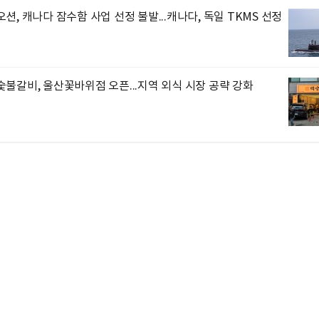
션, 캐나다 잠수함 사업 선정 불발...캐나다, 독일 TKMS 선정
불갈비, 울산꽃바위점 오픈...지역 외식 시장 공략 강화