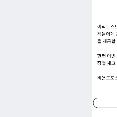
이삭토스트
객들에게 
을 제공할
한편 이번
장별 재고
비욘드포스트