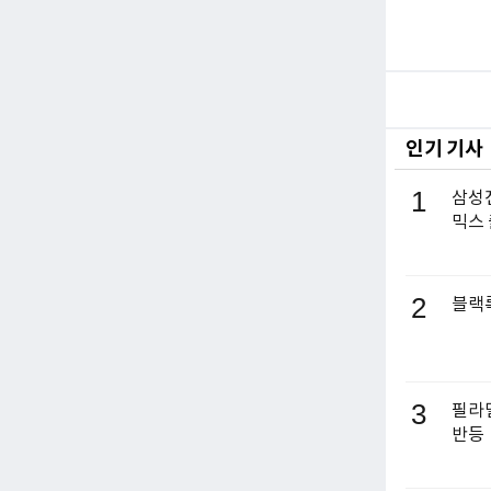
인기 기사
1
삼성전
믹스
2
블랙록
3
필라델
반등