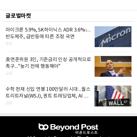
글로벌마켓
마이크론 5.9%, SK하이닉스 ADR 3.6%↓...
반도체주, 급반등에 따른 조정 국면
증권
美연준위원 3인, 기준금리 인상 공개적으로
촉구..."늦기 전에 행동해야"
금융
수학 천재 신입 연봉 100만달러 시대...월스
트리트저널(WSJ), 퀀트 트레딩업체, AI 기
업들 인재 확보 경쟁
금융