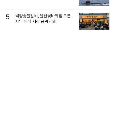
5
백양숯불갈비, 울산꽃바위점 오픈...
지역 외식 시장 공략 강화