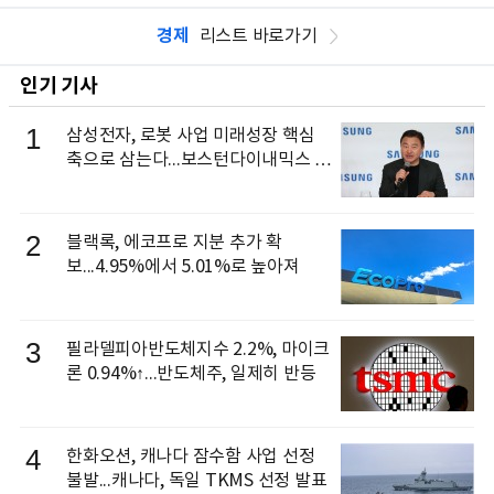
경제
리스트 바로가기
인기 기사
1
삼성전자, 로봇 사업 미래성장 핵심
축으로 삼는다...보스턴다이내믹스 출
신 이동건 부사장, 로보틱스 전략팀장
으로 선임
2
블랙록, 에코프로 지분 추가 확
보...4.95%에서 5.01%로 높아져
3
필라델피아반도체지수 2.2%, 마이크
론 0.94%↑...반도체주, 일제히 반등
4
한화오션, 캐나다 잠수함 사업 선정
불발...캐나다, 독일 TKMS 선정 발표