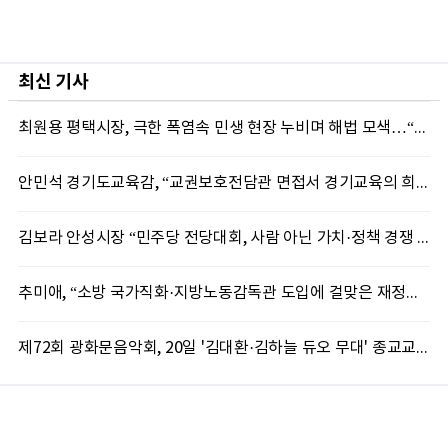
최신 기사
최원용 평택시장, 극한 폭염속 민생 현장 누비며 해법 모색…“현장에 답 있다”
안민석 경기도교육감, “교권보호전담관 면접서 경기교육의 희망 봤다”
김보라 안성시장 “민주당 전당대회, 사람 아닌 가치·정책 경쟁 돼야”
추미애, “소방 국가직화·지방노동감독관 도입에 걸맞은 재정체계 완성해야”
제72회 광화문음악회, 20일 '김대환·김하늘 듀오 무대' 종교교회서 무료 개최