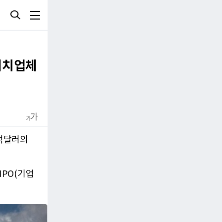
리서치업체
0억달러의
PO(기업