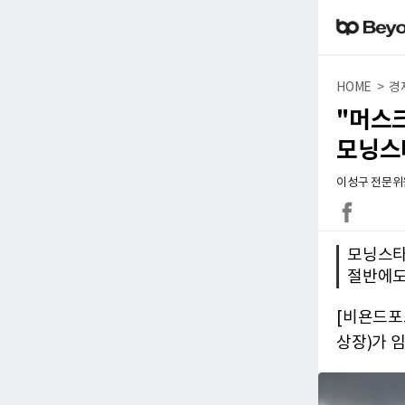
HOME > 경
"머스크
모닝스
이성구 전문위원 |
모닝스타,
절반에도
[비욘드포
상장)가 