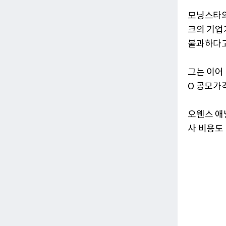
모닝스타의
크의 기업가
불과하다고
그는 이어
O 공모가
오웬스 애
사 비용도