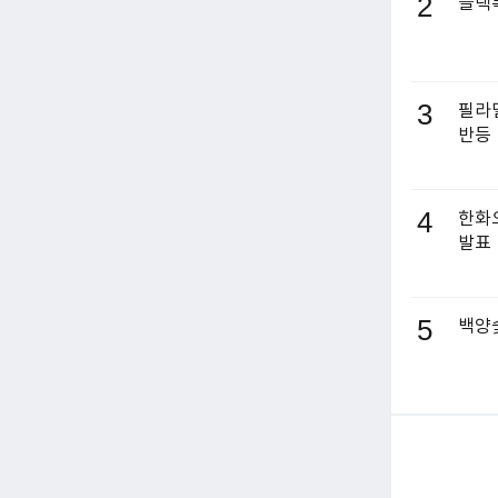
2
블랙록
3
필라델
반등
4
한화오
발표
5
백양숯