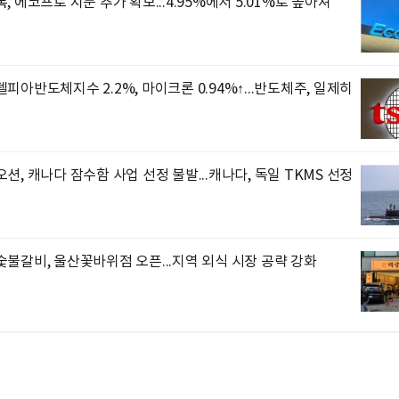
, 에코프로 지분 추가 확보...4.95%에서 5.01%로 높아져
피아반도체지수 2.2%, 마이크론 0.94%↑...반도체주, 일제히
션, 캐나다 잠수함 사업 선정 불발...캐나다, 독일 TKMS 선정
불갈비, 울산꽃바위점 오픈...지역 외식 시장 공략 강화