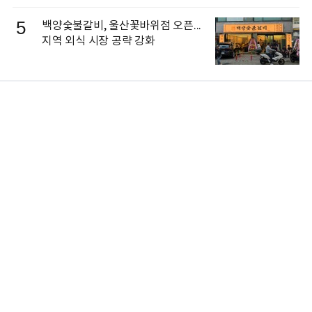
5
백양숯불갈비, 울산꽃바위점 오픈...
지역 외식 시장 공략 강화