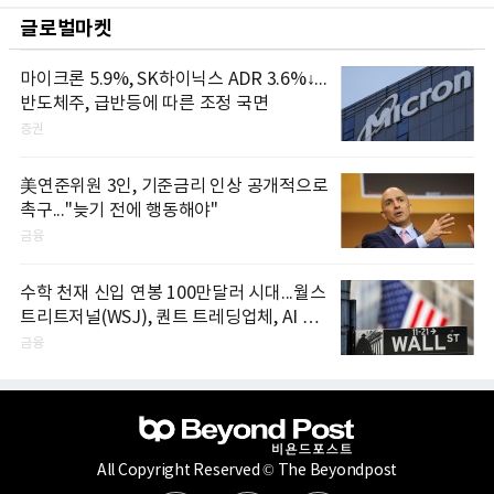
글로벌마켓
마이크론 5.9%, SK하이닉스 ADR 3.6%↓...
반도체주, 급반등에 따른 조정 국면
증권
美연준위원 3인, 기준금리 인상 공개적으로
촉구..."늦기 전에 행동해야"
금융
수학 천재 신입 연봉 100만달러 시대...월스
트리트저널(WSJ), 퀀트 트레딩업체, AI 기
업들 인재 확보 경쟁
금융
All Copyright Reserved © The Beyondpost