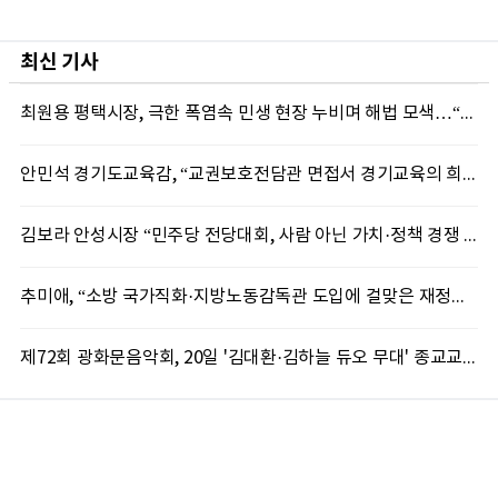
최신 기사
최원용 평택시장, 극한 폭염속 민생 현장 누비며 해법 모색…“현장에 답 있다”
안민석 경기도교육감, “교권보호전담관 면접서 경기교육의 희망 봤다”
김보라 안성시장 “민주당 전당대회, 사람 아닌 가치·정책 경쟁 돼야”
추미애, “소방 국가직화·지방노동감독관 도입에 걸맞은 재정체계 완성해야”
제72회 광화문음악회, 20일 '김대환·김하늘 듀오 무대' 종교교회서 무료 개최