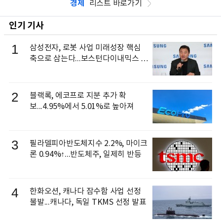
경제
리스트 바로가기
인기 기사
1
삼성전자, 로봇 사업 미래성장 핵심
축으로 삼는다...보스턴다이내믹스 출
신 이동건 부사장, 로보틱스 전략팀장
으로 선임
2
블랙록, 에코프로 지분 추가 확
보...4.95%에서 5.01%로 높아져
3
필라델피아반도체지수 2.2%, 마이크
론 0.94%↑...반도체주, 일제히 반등
4
한화오션, 캐나다 잠수함 사업 선정
불발...캐나다, 독일 TKMS 선정 발표