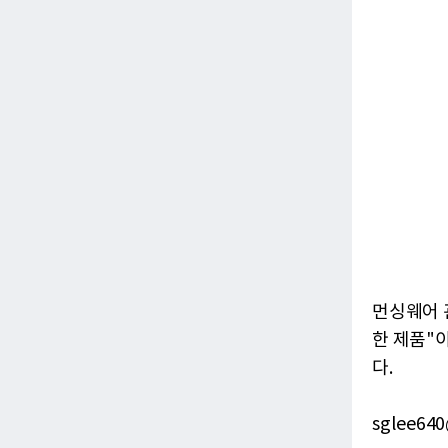
먼싱웨어 
한 제품"
다.
sglee640