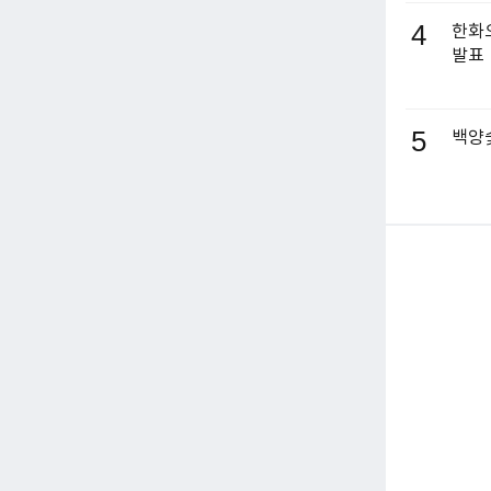
4
한화오
발표
5
백양숯