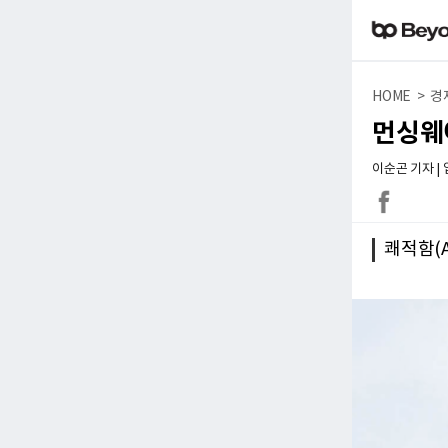
HOME > 경
먼싱웨
이순곤 기자 | 입력
쾌적함(A