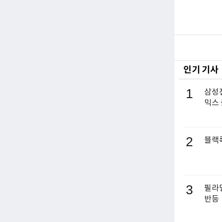
인기 기사
1
삼성전
믹스
2
블랙록
3
필라델
반등