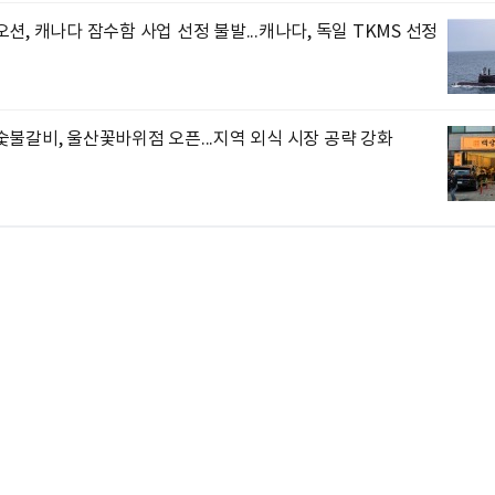
션, 캐나다 잠수함 사업 선정 불발...캐나다, 독일 TKMS 선정
불갈비, 울산꽃바위점 오픈...지역 외식 시장 공략 강화