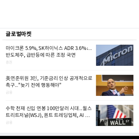
글로벌마켓
마이크론 5.9%, SK하이닉스 ADR 3.6%↓...
반도체주, 급반등에 따른 조정 국면
증권
美연준위원 3인, 기준금리 인상 공개적으로
촉구..."늦기 전에 행동해야"
금융
수학 천재 신입 연봉 100만달러 시대...월스
트리트저널(WSJ), 퀀트 트레딩업체, AI 기
업들 인재 확보 경쟁
금융