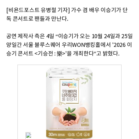
[비욘드포스트 유병철 기자] 가수 겸 배우 이승기가 단
독 콘서트로 팬들과 만난다.
공연 제작사 측은 4일 “이승기가 오는 10월 24일과 25일
양일간 서울 블루스퀘어 우리WON뱅킹홀에서 '2026 이
승기 콘서트 <기승전 : 樂>'을 개최한다”고 밝혔다.