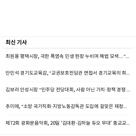
최신 기사
최원용 평택시장, 극한 폭염속 민생 현장 누비며 해법 모색…“현장에 답 있다”
안민석 경기도교육감, “교권보호전담관 면접서 경기교육의 희망 봤다”
김보라 안성시장 “민주당 전당대회, 사람 아닌 가치·정책 경쟁 돼야”
추미애, “소방 국가직화·지방노동감독관 도입에 걸맞은 재정체계 완성해야”
제72회 광화문음악회, 20일 '김대환·김하늘 듀오 무대' 종교교회서 무료 개최