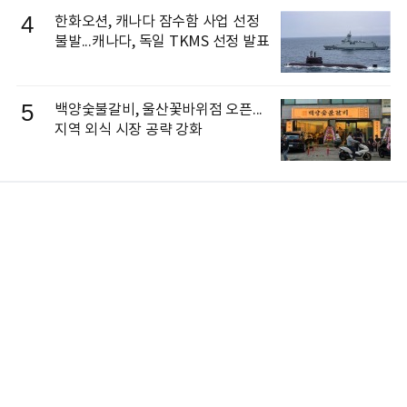
4
한화오션, 캐나다 잠수함 사업 선정
불발...캐나다, 독일 TKMS 선정 발표
5
백양숯불갈비, 울산꽃바위점 오픈...
지역 외식 시장 공략 강화