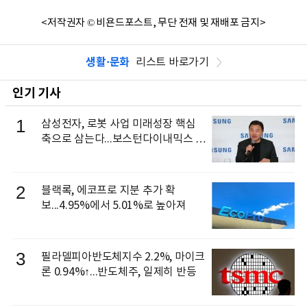
<저작권자 © 비욘드포스트, 무단 전재 및 재배포 금지>
생활·문화
리스트 바로가기
인기 기사
1
삼성전자, 로봇 사업 미래성장 핵심
축으로 삼는다...보스턴다이내믹스 출
신 이동건 부사장, 로보틱스 전략팀장
으로 선임
2
블랙록, 에코프로 지분 추가 확
보...4.95%에서 5.01%로 높아져
3
필라델피아반도체지수 2.2%, 마이크
론 0.94%↑...반도체주, 일제히 반등