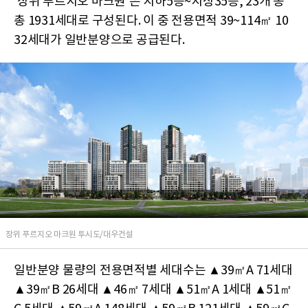
'장위 푸르지오 마크원'은 지하5층~지상35층, 23개 동
총 1931세대로 구성된다. 이 중 전용면적 39~114㎡ 10
32세대가 일반분양으로 공급된다.
장위 푸르지오 마크원 투시도/대우건설
일반분양 물량의 전용면적별 세대수는 ▲39㎡A 71세대
▲39㎡B 26세대 ▲46㎡ 7세대 ▲51㎡A 1세대 ▲51㎡