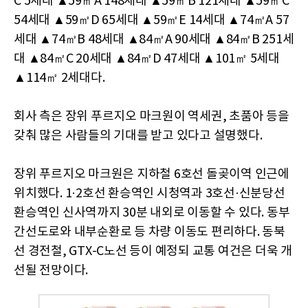
C 5세대 ▲59㎡A 148세대 ▲59㎡B 121세대 ▲59㎡C
54세대 ▲59㎡D 65세대 ▲59㎡E 14세대 ▲74㎡A 57
세대 ▲74㎡B 48세대 ▲84㎡A 90세대 ▲84㎡B 251세
대 ▲84㎡C 20세대 ▲84㎡D 47세대 ▲101㎡ 5세대
▲114㎡ 2세대다.
회사 측은 장위 푸르지오 마크원이 역세권, 초품아 등을
갖춰 많은 사람들의 기대를 받고 있다고 설명했다.
장위 푸르지오 마크원은 지하철 6호선 돌곶이역 인근에
위치했다. 1·2호선 환승역인 시청역과 3호선·신분당선
환승역인 신사역까지 30분 내외로 이동할 수 있다. 동부
간선도로와 내부순환로 등 차량 이동도 편리하다. 동북
선 경전철, GTX-C노선 등이 예정되 교통 여건은 더욱 개
선될 전망이다.