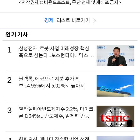
<저작권자 © 비욘드포스트, 무단 전재 및 재배포 금지>
경제
리스트 바로가기
인기 기사
1
삼성전자, 로봇 사업 미래성장 핵심
축으로 삼는다...보스턴다이내믹스 출
신 이동건 부사장, 로보틱스 전략팀장
으로 선임
2
블랙록, 에코프로 지분 추가 확
보...4.95%에서 5.01%로 높아져
3
필라델피아반도체지수 2.2%, 마이크
론 0.94%↑...반도체주, 일제히 반등
한화오션, 캐나다 잠수함 사업 선정