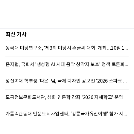
최신 기사
동국대 미당연구소, '제3회 미당시 손글씨 대회' 개최…10월 12일까지 접수
음저협, 국회서 '생성형 AI 시대 음악 창작자 보호' 정책 토론회 10일 개최
성신여대 학부생 '다온' 팀, 국제 디자인 공모전 '2026 스파크 어워드' 동상 수상
도곡정보문화도서관, 심화 인문학 강좌 '2026 지혜학교' 운영
가톨릭관동대 인문도시사업센터, '강릉국가유산야행' 참가 시민 15명 모집