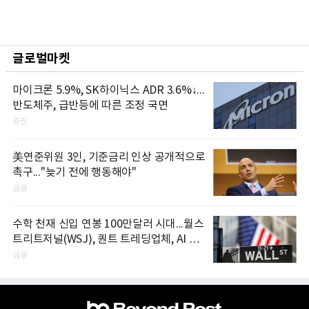
글로벌마켓
마이크론 5.9%, SK하이닉스 ADR 3.6%↓...
반도체주, 급반등에 따른 조정 국면
증권
美연준위원 3인, 기준금리 인상 공개적으로
촉구..."늦기 전에 행동해야"
금융
수학 천재 신입 연봉 100만달러 시대...월스
트리트저널(WSJ), 퀀트 트레딩업체, AI 기
업들 인재 확보 경쟁
금융