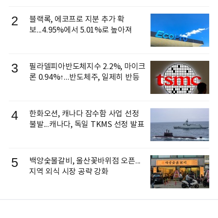
으로 선임
2
블랙록, 에코프로 지분 추가 확
보...4.95%에서 5.01%로 높아져
3
필라델피아반도체지수 2.2%, 마이크
론 0.94%↑...반도체주, 일제히 반등
4
한화오션, 캐나다 잠수함 사업 선정
불발...캐나다, 독일 TKMS 선정 발표
5
백양숯불갈비, 울산꽃바위점 오픈...
지역 외식 시장 공략 강화