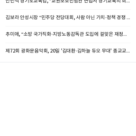
안민석 경기도교육감, “교권보호전담관 면접서 경기교육의 희망 봤다”
김보라 안성시장 “민주당 전당대회, 사람 아닌 가치·정책 경쟁 돼야”
추미애, “소방 국가직화·지방노동감독관 도입에 걸맞은 재정체계 완성해야”
제72회 광화문음악회, 20일 '김대환·김하늘 듀오 무대' 종교교회서 무료 개최