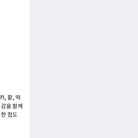
, 팥, 떡
식감을 함께
현한 점도