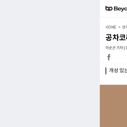
HOME > 경
공차코
이순곤 기자 | 입력
개성 있