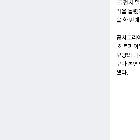
'크런치 
각을 올렸
을 한 번에
공차코리아
'하트파이
모양의 디
구마 본연
했다.