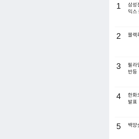
1
삼성전
믹스
2
블랙록
3
필라델
반등
4
한화오
발표
5
백양숯