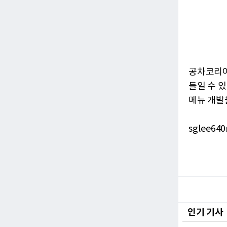
공차코리아
들일 수 
메뉴 개발
sglee640
인기 기사