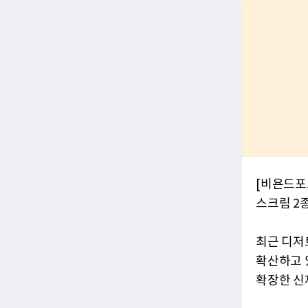
[비욘드포
스크림 2종
최근 디저
확산하고 
확장한 신