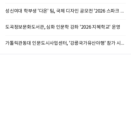
성신여대 학부생 '다온' 팀, 국제 디자인 공모전 '2026 스파크 어워드' 동상 수상
도곡정보문화도서관, 심화 인문학 강좌 '2026 지혜학교' 운영
가톨릭관동대 인문도시사업센터, '강릉국가유산야행' 참가 시민 15명 모집