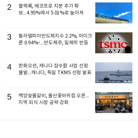
2
블랙록, 에코프로 지분 추가 확
보...4.95%에서 5.01%로 높아져
3
필라델피아반도체지수 2.2%, 마이크
론 0.94%↑...반도체주, 일제히 반등
4
한화오션, 캐나다 잠수함 사업 선정
불발...캐나다, 독일 TKMS 선정 발표
5
백양숯불갈비, 울산꽃바위점 오픈...
지역 외식 시장 공략 강화