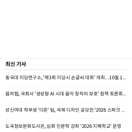
최신 기사
동국대 미당연구소, '제3회 미당시 손글씨 대회' 개최…10월 12일까지 접수
음저협, 국회서 '생성형 AI 시대 음악 창작자 보호' 정책 토론회 10일 개최
성신여대 학부생 '다온' 팀, 국제 디자인 공모전 '2026 스파크 어워드' 동상 수상
도곡정보문화도서관, 심화 인문학 강좌 '2026 지혜학교' 운영