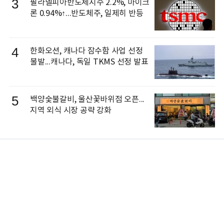
3
필라델피아반도체지수 2.2%, 마이크
론 0.94%↑...반도체주, 일제히 반등
4
한화오션, 캐나다 잠수함 사업 선정
불발...캐나다, 독일 TKMS 선정 발표
5
백양숯불갈비, 울산꽃바위점 오픈...
지역 외식 시장 공략 강화