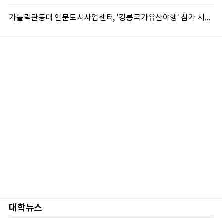
가톨릭관동대 인문도시사업센터, '강릉국가유산야행' 참가 시민 15명 모집
대학뉴스