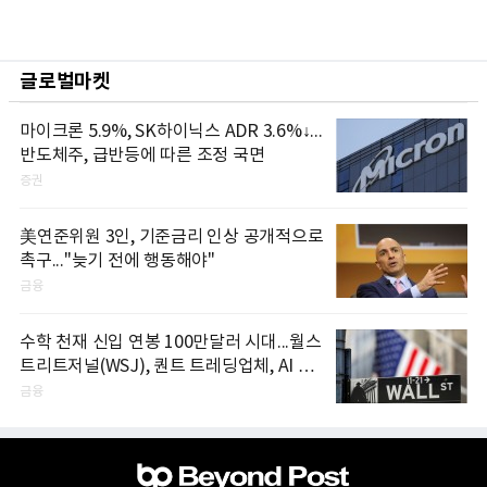
글로벌마켓
마이크론 5.9%, SK하이닉스 ADR 3.6%↓...
반도체주, 급반등에 따른 조정 국면
증권
美연준위원 3인, 기준금리 인상 공개적으로
촉구..."늦기 전에 행동해야"
금융
수학 천재 신입 연봉 100만달러 시대...월스
트리트저널(WSJ), 퀀트 트레딩업체, AI 기
업들 인재 확보 경쟁
금융