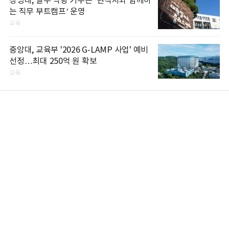
상명대, 실무 역량 키우는 ‘현직자와 함께하
는 직무 부트캠프’ 운영
교육
중앙대, 교육부 '2026 G-LAMP 사업' 예비
선정…최대 250억 원 확보
교육