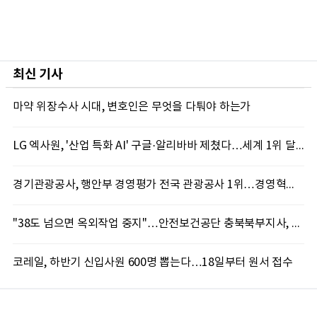
최신 기사
마약 위장수사 시대, 변호인은 무엇을 다퉈야 하는가
LG 엑사원, '산업 특화 AI' 구글·알리바바 제쳤다…세계 1위 달성
경기관광공사, 행안부 경영평가 전국 관광공사 1위…경영혁신 성과 인정
"38도 넘으면 옥외작업 중지"…안전보건공단 충북북부지사, 코레일과 폭염 예방 캠페인
코레일, 하반기 신입사원 600명 뽑는다…18일부터 원서 접수