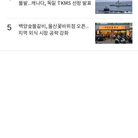
불발...캐나다, 독일 TKMS 선정 발표
5
백양숯불갈비, 울산꽃바위점 오픈...
지역 외식 시장 공략 강화