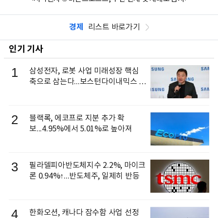
경제
리스트 바로가기
인기 기사
1
삼성전자, 로봇 사업 미래성장 핵심
축으로 삼는다...보스턴다이내믹스 출
신 이동건 부사장, 로보틱스 전략팀장
으로 선임
2
블랙록, 에코프로 지분 추가 확
보...4.95%에서 5.01%로 높아져
3
필라델피아반도체지수 2.2%, 마이크
론 0.94%↑...반도체주, 일제히 반등
4
한화오션, 캐나다 잠수함 사업 선정