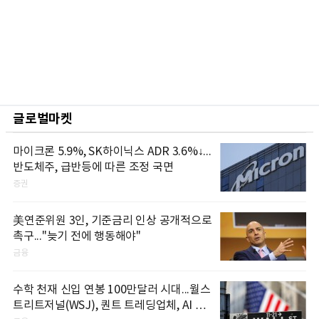
글로벌마켓
마이크론 5.9%, SK하이닉스 ADR 3.6%↓...
반도체주, 급반등에 따른 조정 국면
증권
美연준위원 3인, 기준금리 인상 공개적으로
촉구..."늦기 전에 행동해야"
금융
수학 천재 신입 연봉 100만달러 시대...월스
트리트저널(WSJ), 퀀트 트레딩업체, AI 기