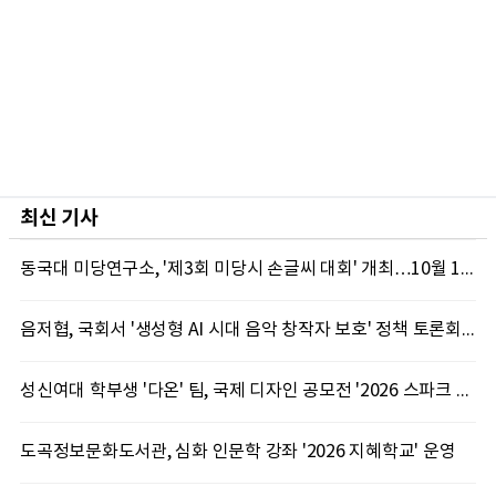
최신 기사
동국대 미당연구소, '제3회 미당시 손글씨 대회' 개최…10월 12일까지 접수
음저협, 국회서 '생성형 AI 시대 음악 창작자 보호' 정책 토론회 10일 개최
성신여대 학부생 '다온' 팀, 국제 디자인 공모전 '2026 스파크 어워드' 동상 수상
도곡정보문화도서관, 심화 인문학 강좌 '2026 지혜학교' 운영