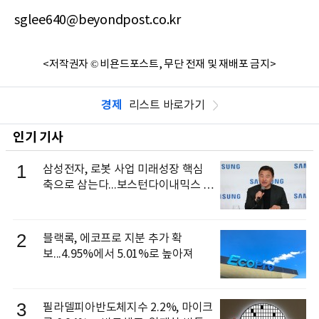
sglee640@beyondpost.co.kr
<저작권자 © 비욘드포스트, 무단 전재 및 재배포 금지>
경제
리스트 바로가기
인기 기사
1
삼성전자, 로봇 사업 미래성장 핵심
축으로 삼는다...보스턴다이내믹스 출
신 이동건 부사장, 로보틱스 전략팀장
으로 선임
2
블랙록, 에코프로 지분 추가 확
보...4.95%에서 5.01%로 높아져
3
필라델피아반도체지수 2.2%, 마이크