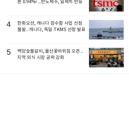
론 0.94%↑...반도체주, 일제히 반등
4
한화오션, 캐나다 잠수함 사업 선정
불발...캐나다, 독일 TKMS 선정 발표
5
백양숯불갈비, 울산꽃바위점 오픈...
지역 외식 시장 공략 강화