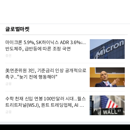
글로벌마켓
마이크론 5.9%, SK하이닉스 ADR 3.6%↓...
반도체주, 급반등에 따른 조정 국면
증권
美연준위원 3인, 기준금리 인상 공개적으로
촉구..."늦기 전에 행동해야"
금융
수학 천재 신입 연봉 100만달러 시대...월스
트리트저널(WSJ), 퀀트 트레딩업체, AI 기
업들 인재 확보 경쟁
금융