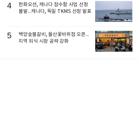
4
한화오션, 캐나다 잠수함 사업 선정
불발...캐나다, 독일 TKMS 선정 발표
5
백양숯불갈비, 울산꽃바위점 오픈...
지역 외식 시장 공략 강화