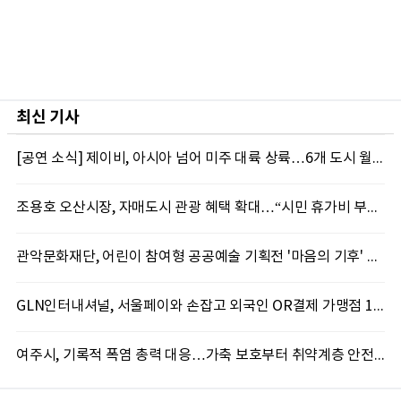
최신 기사
[공연 소식] 제이비, 아시아 넘어 미주 대륙 상륙…6개 도시 월드투어 포문
조용호 오산시장, 자매도시 관광 혜택 확대…“시민 휴가비 부담 덜겠다”
관악문화재단, 어린이 참여형 공공예술 기획전 '마음의 기후' 8일 개막
GLN인터내셔널, 서울페이와 손잡고 외국인 OR결제 가맹점 150만곳으로 확대
여주시, 기록적 폭염 총력 대응…가축 보호부터 취약계층 안전까지 현장 대응 강화