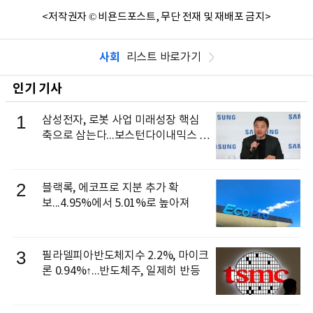
<저작권자 © 비욘드포스트, 무단 전재 및 재배포 금지>
사회
리스트 바로가기
인기 기사
1
삼성전자, 로봇 사업 미래성장 핵심
축으로 삼는다...보스턴다이내믹스 출
신 이동건 부사장, 로보틱스 전략팀장
으로 선임
2
블랙록, 에코프로 지분 추가 확
보...4.95%에서 5.01%로 높아져
3
필라델피아반도체지수 2.2%, 마이크
론 0.94%↑...반도체주, 일제히 반등